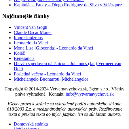
Kapitulácia Bredy – Diego Rodriguez de Silva y Velázquez
Najčítanejšie články
Vincent van Gogh
Claude Oscar Monet
Impresionizmus
Leonardo da Vinci
Mona Lisa (Gioconda) - Leonardo da Vinci
Koláž
Renesancia
Dievča s perlovou náušnicou - Johannes (Jan) Vermeer van
Delft
Posledná večera - Leonardo da Vinci
Michelangelo Buonarroti (Michelangelo)
Copyright © 2014-2024 Vytvarnavychova.sk, 3gem s.r.o.. Všetky
práva vyhradené | Kontakt:
info@vytvarnavychova.sk
Všetky práva k stránke sú vyhradené podľa autorského zákona
618/2003 Z.z. a medzinárodných autorských práv. Rozširovanie
textu a preklad textu do iných jazykov len so súhlasom autora.
Domovská stránka