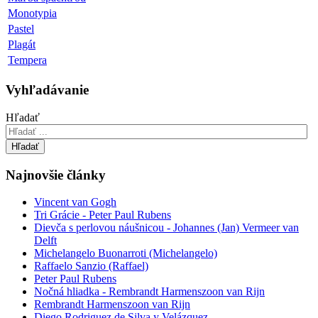
Monotypia
Pastel
Plagát
Tempera
Vyhľadávanie
Hľadať
Hľadať
Najnovšie články
Vincent van Gogh
Tri Grácie - Peter Paul Rubens
Dievča s perlovou náušnicou - Johannes (Jan) Vermeer van
Delft
Michelangelo Buonarroti (Michelangelo)
Raffaelo Sanzio (Raffael)
Peter Paul Rubens
Nočná hliadka - Rembrandt Harmenszoon van Rijn
Rembrandt Harmenszoon van Rijn
Diego Rodriguez de Silva y Velázquez